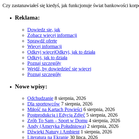
Czy zastanawiałeś się kiedyś, jak ‍funkcjonuje świat bankowości korpo
Reklama:
Dowiedz się, jak
Zobacz więcej informacji
Sprawdź ofertę
Więcej informacji
Odkryj więcej
Odkryj, jak to działa
Odkryj, jak to działa
Poznaj szczegóły
Wejdź, by dowiedzieć się więcej
Poznaj szczegóły
Nowe wpisy:
Odchudzanie
8 sierpnia, 2026
Dla sportowców
7 sierpnia, 2026
Miłość na Kartach Powieści
6 sierpnia, 2026
Postprodukcja i Edycja Zdjęć
5 sierpnia, 2026
Zrób To Sam – Sport w Domu
4 sierpnia, 2026
Andy (Ameryka Południowa)
2 sierpnia, 2026
Dźwięki Natury i Ambient
1 sierpnia, 2026
Literatura na Ekranie
30 lipca, 2026