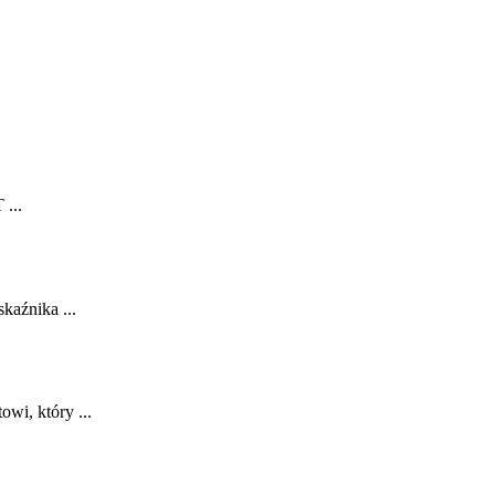
...
kaźnika ...
owi, który ...